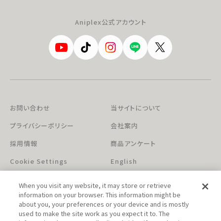
Aniplex公式アカウント
お問い合わせ
当サイトについて
プライバシーポリシー
会社案内
採用情報
商品アンケート
Cookie Settings
English
When you visit any website, it may store or retrieve
information on your browser. This information might be
about you, your preferences or your device and is mostly
used to make the site work as you expect it to. The