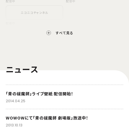
配信中
配信中
ニコニコチャンネル
配信中
すべて見る
配信開始日・配信日時は編成の都合などにより変更となる場合がございます。予めご了
承ください。
ニュース
「青の祓魔師」ライブ壁紙 配信開始！
2014.04.25
WOWOWにて「青の祓魔師 劇場版」放送中！
2013.10.13