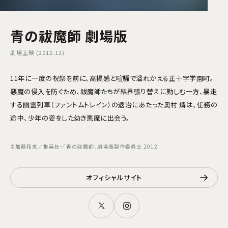
青の祓魔師 劇場版
劇場上映 (2012.12)
11年に一度の祝祭を前に、高揚感と喧騒で溢れかえる正十字学園町。
悪魔の侵入を防ぐため、祓魔師たちが結界張り替えに勤しむ一方、暴走
する幽霊列車（ファントムトレイン）の退治にあたった奥村 燐は、任務の
途中、少年の姿をした幼き悪魔に出会う。
©加藤和恵／集英社・「青の祓魔師」劇場版製作委員会 2012
オフィシャルサイト