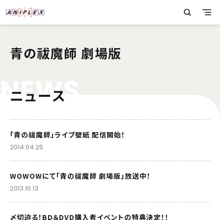
青の祓魔師 劇場版
N
E
W
S
ニュース
「青の祓魔師」ライブ壁紙 配信開始！
2014.04.25
WOWOWにて「青の祓魔師 劇場版」放送中！
2013.10.13
〆切迫る！BD＆DVD購入者イベントの特典決定！！