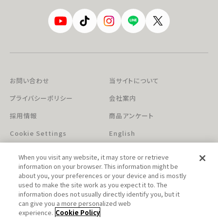
お問い合わせ
当サイトについて
プライバシーポリシー
会社案内
採用情報
商品アンケート
Cookie Settings
English
When you visit any website, it may store or retrieve
information on your browser. This information might be
about you, your preferences or your device and is mostly
used to make the site work as you expect it to. The
information does not usually directly identify you, but it
can give you a more personalized web
このホームページに掲載されている著作物の無断利用を禁じます。
experience.
Cookie Policy