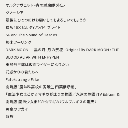
オルタナヴェルト -青の祓魔師 外伝-
グノーシア
最後にひとつだけお願いしてもよろしいでしょうか
櫻坂46×ビルディバイド -ブライト-
SI-VIS: The Sound of Heroes
終末ツーリング
DARK MOON -黒の月: 月の祭壇- Original By DARK MOON : THE
BLOOD ALTAR WITH ENHYPEN
東島丹三郎は仮面ライダーになりたい
花ざかりの君たちへ
Fate/strange Fake
劇場版「魔法科高校の劣等生 四葉継承編」
「魔法少女まどか☆マギカ 始まりの物語／永遠の物語」TV Edition ＆
劇場版 魔法少女まどか☆マギカ〈ワルプルギスの廻天〉
黄泉のツガイ
龍族