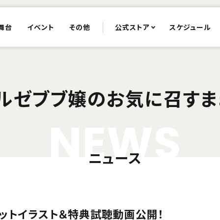
舞台
イベント
その他
公式ストア
スケジュール
ルゼブブ嬢のお気に召すま
N
E
W
S
ニュース
ャケットイラスト＆特典試聴動画公開！