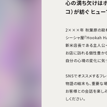
心の満ち欠けはボク
コ）が紡ぐ ヒュ
2×××年 秋葉原の寂
シーシャ屋『Hookah 
新米店長である主人公・
お店に訪れる個性豊か
自分の心境の変化に気
SNSでオススメするフ
物語の結末も、重要な場
お客様との会話を楽し
しください。