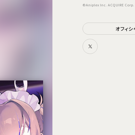
©Aniplex Inc. ACQUIRE Corp. 
オフィシ