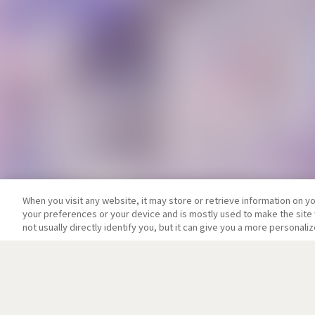
When you visit any website, it may store or retrieve information on y
your preferences or your device and is mostly used to make the site 
not usually directly identify you, but it can give you a more personal
イントロダクション