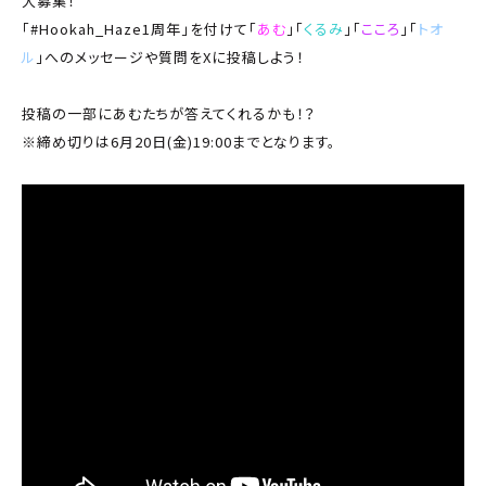
大募集！
「#Hookah_Haze1周年」を付けて「
あむ
」「
くるみ
」「
こころ
」「
トオ
ル
」へのメッセージや質問をXに投稿しよう！
投稿の一部にあむたちが答えてくれるかも！？
※締め切りは6月20日(金)19:00までとなります。