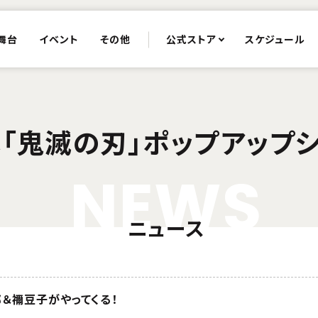
舞台
イベント
その他
公式ストア
スケジュール
「鬼滅の刃」ポップアップ
N
E
W
S
ニュース
＆禰󠄀豆子がやってくる！