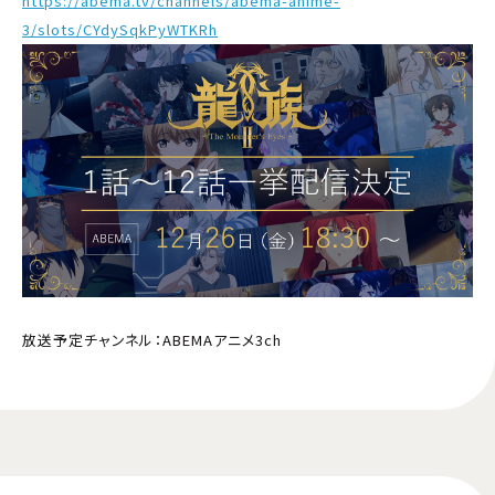
https://abema.tv/channels/abema-anime-
3/slots/CYdySqkPyWTKRh
放送予定チャンネル：ABEMAアニメ3ch