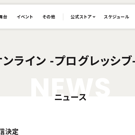
舞台
イベント
その他
公式ストア
スケジュール
オンライン -プログレッシブ
N
E
W
S
ニュース
配信決定