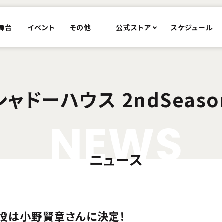
舞台
イベント
その他
公式ストア
スケジュール
シャドーハウス 2ndSeaso
N
E
W
S
ニュース
役は小野賢章さんに決定！