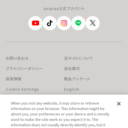
Aniplex公式アカウント
お問い合わせ
当サイトについて
プライバシーポリシー
会社案内
採用情報
商品アンケート
Cookie Settings
English
When you visit any website, it may store or retrieve
information on your browser. This information might be
about you, your preferences or your device and is mostly
used to make the site work as you expect it to. The
information does not usually directly identify you, but it