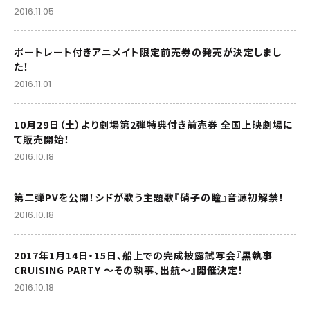
像を公開！
2016.11.05
ポートレート付きアニメイト限定前売券の発売が決定しまし
た！
2016.11.01
10月29日（土）より劇場第2弾特典付き前売券 全国上映劇場に
て販売開始！
2016.10.18
第二弾PVを公開！シドが歌う主題歌『硝子の瞳』音源初解禁！
2016.10.18
2017年1月14日・15日、船上での完成披露試写会『黒執事
CRUISING PARTY ～その執事、出航～』開催決定！
2016.10.18