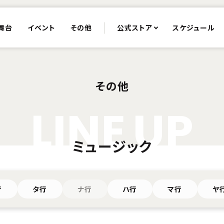
舞台
イベント
その他
公式ストア
スケジュール
その他
L
I
N
E
U
P
ミュージック
行
タ行
ナ行
ハ行
マ行
ヤ