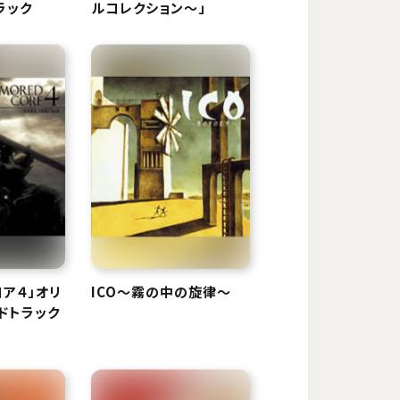
ラック
ルコレクション〜」
コア４」オリ
ICO〜霧の中の旋律〜
ドトラック