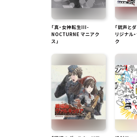
「真・女神転生III-
「銃声とダ
NOCTURNE マニアク
リジナル・
ス」
ク