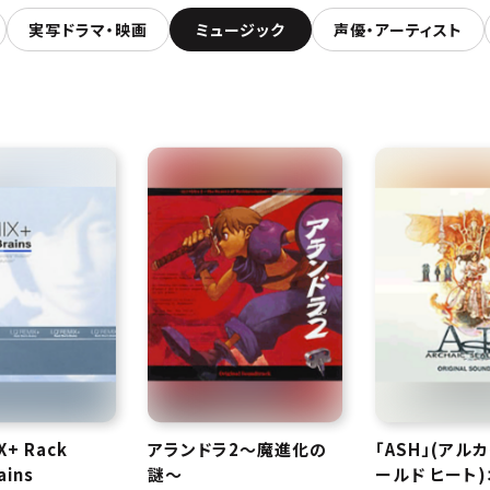
実写ドラマ・映画
ミュージック
声優・アーティスト
X+ Rack
アランドラ2〜魔進化の
「ASH」(アル
ains
謎〜
ールド ヒート