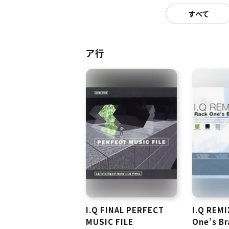
すべて
ア行
I.Q FINAL PERFECT
I.Q REMI
MUSIC FILE
One’s Br