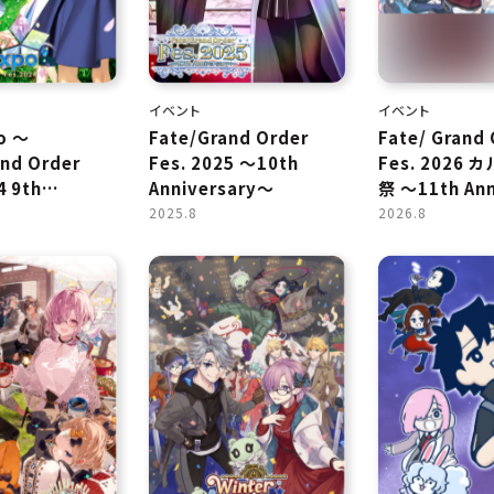
イベント
イベント
o ～
Fate/Grand Order
Fate/ Grand 
and Order
Fes. 2025 ～10th
Fes. 2026
4 9th
Anniversary～
祭 ～11th Ann
sary～
～
2025.8
2026.8