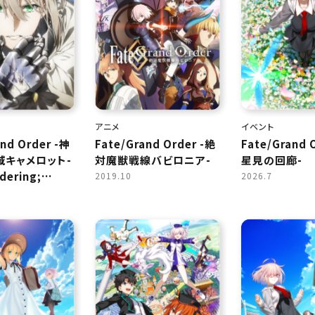
アニメ
イベント
and Order -神
Fate/Grand Order -絶
Fate/Grand 
域キャメロット-
対魔獣戦線バビロニア-
星見の回廊-
ering;
2019.10
2026.7
m