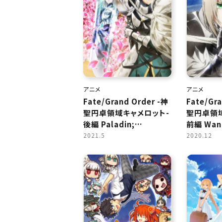
アニメ
アニメ
Fate/Grand Order -神
Fate/Gr
聖円卓領域キャメロット-
聖円卓領
後編 Paladin;
前編 Wand
Agateram
Agatera
2021.5
2020.12