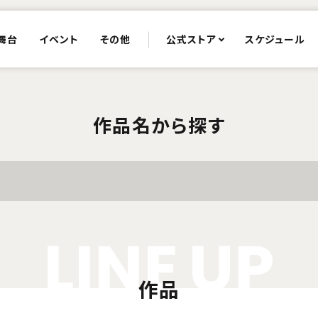
舞台
イベント
その他
公式ストア
スケジュール
作品名から探す
L
I
N
E
U
P
作品