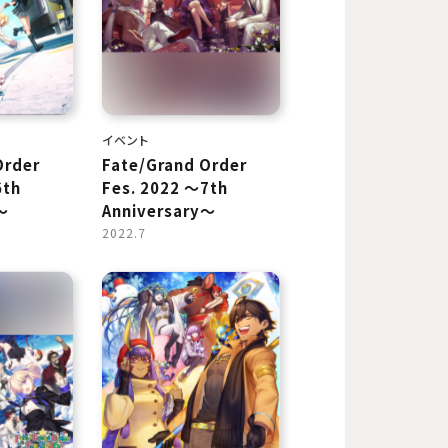
イベント
Order
Fate/Grand Order
6th
Fes. 2022 ～7th
～
Anniversary～
2022.7