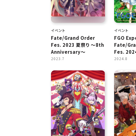
イベント
イベント
Fate/Grand Order
FGO Exp
Fes. 2023 夏祭り ～8th
Fate/Gr
Anniversary～
Fes. 202
Anniver
2023.7
2024.8