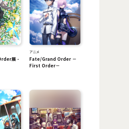
アニメ
Order展 -
Fate/Grand Order －
First Order－